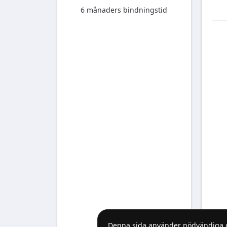
6 månaders bindningstid
Denna sida använder nödvändiga coo