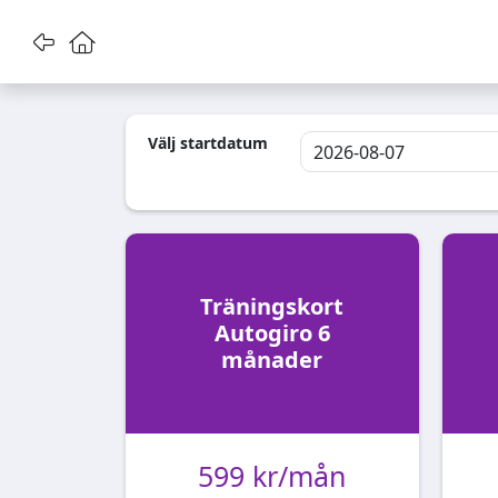
Gå tillbaka
Gå till startsidan
Välj startdatum
Träningskort
Autogiro 6
månader
599 kr/mån